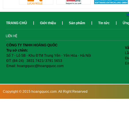
v
|
|
|
|
TRANG CHỦ
Giới thiệu
Sản phẩm
Tin tức
Ứng
LIÊN HỆ
CÔNG TY TNHH HOÀNG QUỐC
Vă
Trụ sở chính:
Lầ
Số 7 - Lô 5B - Khu ĐTM Trung Yên - Yên Hòa - Hà Nội
Đi
ĐT: (84-24) 3831 7421/ 3791 5653
Em
Email: hoangquoc@hoangquoc.com
Copyright © 2015 hoangquoc.com. All Right Reserved