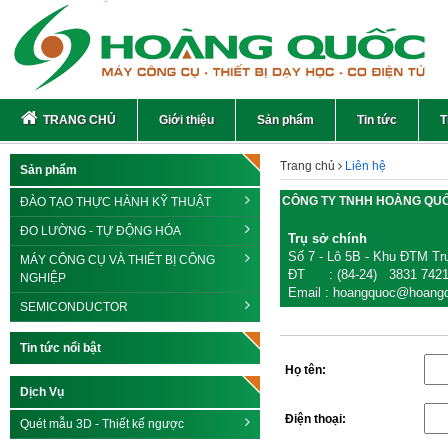
TRANG CHỦ
Giới thiệu
Sản phẩm
Tin tức
T
Trang chủ
Liên hệ
Sản phẩm
CÔNG TY TNHH HOÀNG QU
ĐÀO TẠO THỰC HÀNH KỸ THUẬT
ĐO LƯỜNG - TỰ ĐỘNG HÓA
Trụ sở chính
Số 7 - Lô 5B - Khu ĐTM Tru
MÁY CÔNG CỤ VÀ THIẾT BỊ CÔNG
ĐT : (84-24) 3831 7421/
NGHIỆP
Email : hoangquoc@hoang
SEMICONDUCTOR
Tin tức nổi bật
Họ tên:
Dịch Vụ
Điện thoại:
Quét mẫu 3D - Thiết kế ngược